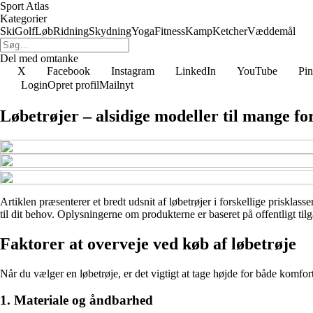
Sport Atlas
Kategorier
Ski
Golf
Løb
Ridning
Skydning
Yoga
Fitness
Kamp
Ketcher
Væddemål
Del med omtanke
X
Facebook
Instagram
LinkedIn
YouTube
Pin
Login
Opret profil
Mailnyt
Løbetrøjer – alsidige modeller til mange f
Artiklen præsenterer et bredt udsnit af løbetrøjer i forskellige prisklass
til dit behov. Oplysningerne om produkterne er baseret på offentligt til
Faktorer at overveje ved køb af løbetrøje
Når du vælger en løbetrøje, er det vigtigt at tage højde for både komfort,
1. Materiale og åndbarhed