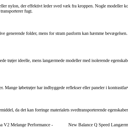
er eller nylon, der effektivt leder sved væk fra kroppen. Nogle modeller 
transporterer fugt.
n give generende folder, mens for stram pasform kan hæmme bevægelsen
de trøjer ideelle, mens langærmede modeller med isolerende egenskaber 
der. Mange løbetrøjer har indbyggede reflekser eller paneler i kontrastfa
middel, da det kan forringe materialets svedtransporterende egenskaber.
a V2 Melange Performance -
New Balance Q Speed Langærm