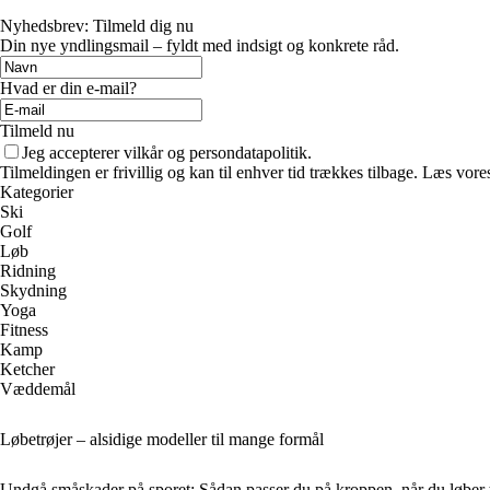
Nyhedsbrev: Tilmeld dig nu
Din nye yndlingsmail – fyldt med indsigt og konkrete råd.
Hvad er din e-mail?
Tilmeld nu
Jeg accepterer vilkår og persondatapolitik.
Tilmeldingen er frivillig og kan til enhver tid trækkes tilbage. Læs vores
Kategorier
Ski
Golf
Løb
Ridning
Skydning
Yoga
Fitness
Kamp
Ketcher
Væddemål
Løbetrøjer – alsidige modeller til mange formål
Undgå småskader på sporet: Sådan passer du på kroppen, når du løber t