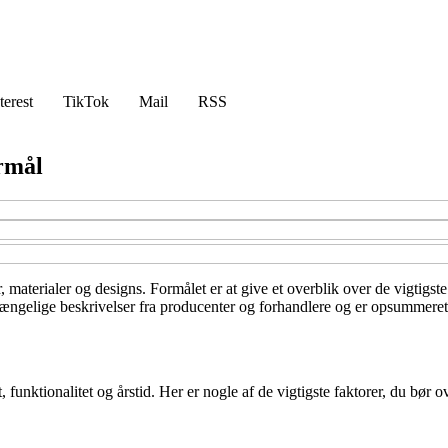
terest
TikTok
Mail
RSS
ormål
er, materialer og designs. Formålet er at give et overblik over de vigtigs
gængelige beskrivelser fra producenter og forhandlere og er opsummeret f
 funktionalitet og årstid. Her er nogle af de vigtigste faktorer, du bør o