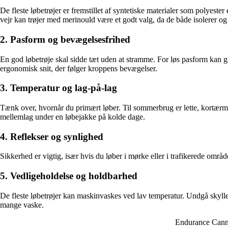
De fleste løbetrøjer er fremstillet af syntetiske materialer som polyest
vejr kan trøjer med merinould være et godt valg, da de både isolerer og 
2. Pasform og bevægelsesfrihed
En god løbetrøje skal sidde tæt uden at stramme. For løs pasform ka
ergonomisk snit, der følger kroppens bevægelser.
3. Temperatur og lag-på-lag
Tænk over, hvornår du primært løber. Til sommerbrug er lette, kortærme
mellemlag under en løbejakke på kolde dage.
4. Reflekser og synlighed
Sikkerhed er vigtig, især hvis du løber i mørke eller i trafikerede områ
5. Vedligeholdelse og holdbarhed
De fleste løbetrøjer kan maskinvaskes ved lav temperatur. Undgå skylle
mange vaske.
Endurance Cann