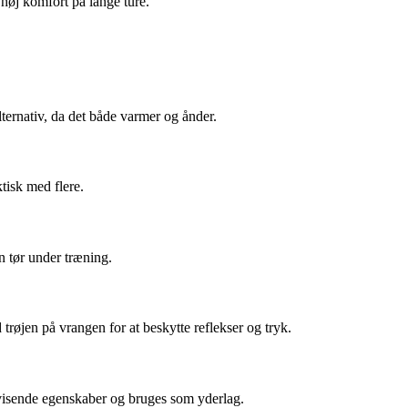
 høj komfort på lange ture.
lternativ, da det både varmer og ånder.
ktisk med flere.
n tør under træning.
trøjen på vrangen for at beskytte reflekser og tryk.
afvisende egenskaber og bruges som yderlag.