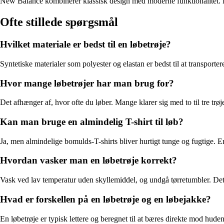
New Balance kombinerer klassisk design med moderne funktionalitet. Deres
Ofte stillede spørgsmål
Hvilket materiale er bedst til en løbetrøje?
Syntetiske materialer som polyester og elastan er bedst til at transport
Hvor mange løbetrøjer har man brug for?
Det afhænger af, hvor ofte du løber. Mange klarer sig med to til tre trøje
Kan man bruge en almindelig T-shirt til løb?
Ja, men almindelige bomulds-T-shirts bliver hurtigt tunge og fugtige. 
Hvordan vasker man en løbetrøje korrekt?
Vask ved lav temperatur uden skyllemiddel, og undgå tørretumbler. Det b
Hvad er forskellen på en løbetrøje og en løbejakke?
En løbetrøje er typisk lettere og beregnet til at bæres direkte mod hu