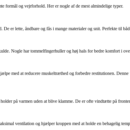
mte formål og vejrforhold. Her er nogle af de mest almindelige typer.
. De er lette, åndbare og fås i mange materialer og snit. Perfekte til bå
lde. Nogle har tommelfingerhuller og høj hals for bedre komfort i ove
ælpe med at reducere muskeltræthed og forbedre restitutionen. Denne typ
er holder på varmen uden at blive klamme. De er ofte vindtætte på front
 maksimal ventilation og hjælper kroppen med at holde en behagelig temp