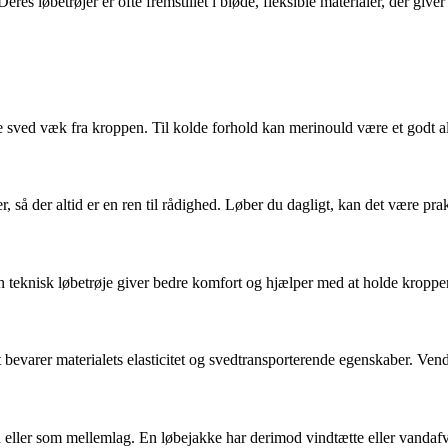
 løbetrøjer er ofte fremstillet i bløde, fleksible materialer, der giver
ere sved væk fra kroppen. Til kolde forhold kan merinould være et godt a
r, så der altid er en ren til rådighed. Løber du dagligt, kan det være pra
En teknisk løbetrøje giver bedre komfort og hjælper med at holde kroppe
evarer materialets elasticitet og svedtransporterende egenskaber. Vend 
den eller som mellemlag. En løbejakke har derimod vindtætte eller vand